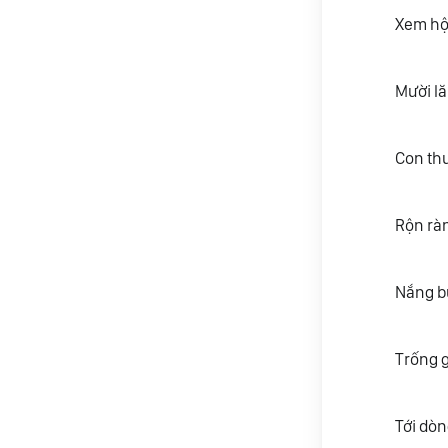
Xem hội
Mười lă
Con th
Rộn rà
Nắng bu
Trống g
Tới dòn