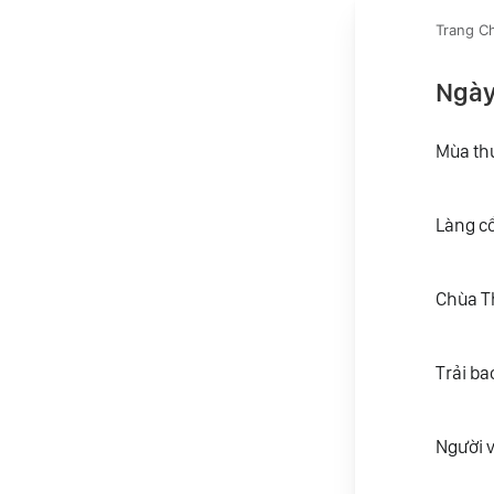
Trang C
Ngày
Mùa thu
Làng cổ
Chùa T
Trải ba
Người 