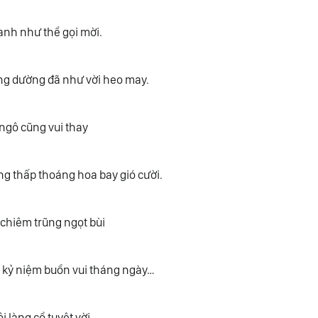
anh như thể gọi mời.
ng dường đã như vời heo may.
 ngô cũng vui thay
g thấp thoáng hoa bay gió cười.
 chiêm trũng ngọt bùi
 kỷ niệm buồn vui tháng ngày…
i làng cổ tuyệt vời