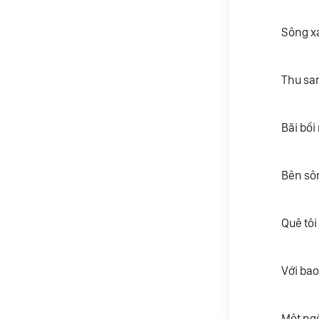
Sông x
Thu sa
Bãi bồi
Bên sôn
Quê tôi
Với bao
Một ngô