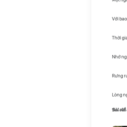
Với bao
Thời gi
Nhớ ngà
Rưng r
Lòng ng
Bài viết